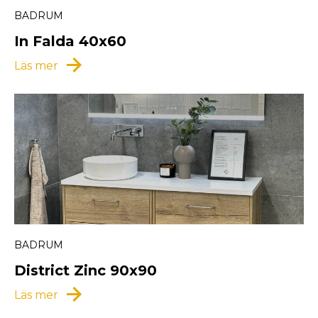
BADRUM
In Falda 40x60
arrow_forward
Läs mer
BADRUM
District Zinc 90x90
arrow_forward
Läs mer