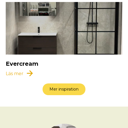
Evercream
arrow_forward
Läs mer
Mer inspiration