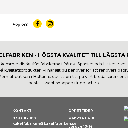
Följ oss
ELFABRIKEN - HÖGSTA KVALITET TILL LÄGSTA P
 kommer direkt från fabrikerna i främst Spanien och Italien vilket
r på kvalitetsprodukter! Vi har allt du behöver för att renovera ba
m till butiken i Hultanäs och ta en titt på vårt breda sortiment i
beställ i webbshoppen i lugn och ro.
KONTAKT
ÖPPETTIDER
0383-82 100
Mån-fre 10-18
kakelfabriken@kakelfabriken.se
0
Lördag 10-14