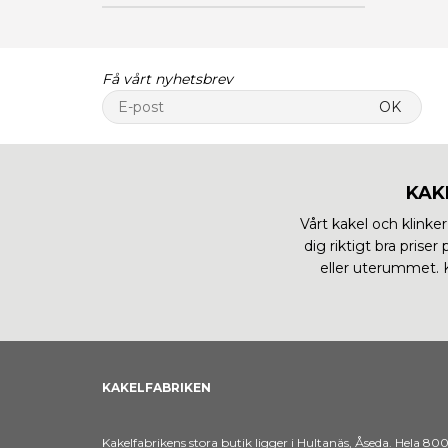
Få vårt nyhetsbrev
OK
KAK
Vårt kakel och klinker
dig riktigt bra prise
eller uterummet. Ko
KAKELFABRIKEN
Kakelfabrikens stora butik ligger i Hultanäs, Åseda. Hela 80