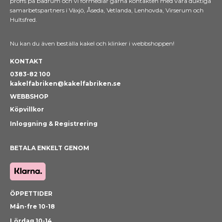
proffs på badrum och vi förmedlar gärna kontakten med våra duktiga
samarbetspartners i Växjö, Åseda, Vetlanda, Lenhovda, Virserum och
Hultsfred.
Nu kan du även beställa kakel och klinker i webbshoppen!
KONTAKT
0383-82 100
kakelfabriken@kakelfabriken.se
WEBBSHOP
Köpvillkor
Inloggning & Registrering
BETALA ENKELT GENOM
ÖPPETTIDER
Mån-fre 10-18
Lördag 10-14