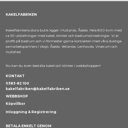
KAKELFABRIKEN
Kakelfabrikens stora butik ligger i Hultanäs, Åseda. Hela 800 kvm med
ca 50 utställningar med kakel, klinker och badrumsinredningar. Vi är
proffs på badrum och vi förmedlar gärna kontakten med våra duktiga
samarbetspartners i Växjö, Åseda, Vetlanda, Lenhovda, Virserum och
Hultsfred.
Nu kan du även beställa kakel och klinker i webbshoppen!
KONTAKT
0383-82 100
kakelfabriken@kakelfabriken.se
WEBBSHOP
Köpvillkor
Inloggning & Registrering
BETALA ENKELT GENOM